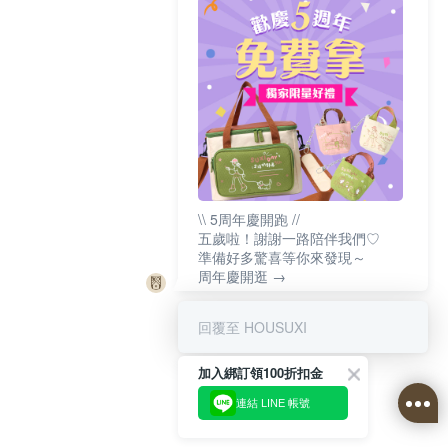
\\ 5周年慶開跑 //
五歲啦！謝謝一路陪伴我們♡
準備好多驚喜等你來發現～
周年慶開逛 →
回覆至 HOUSUXI
加入綁訂領100折扣金
連結 LINE 帳號