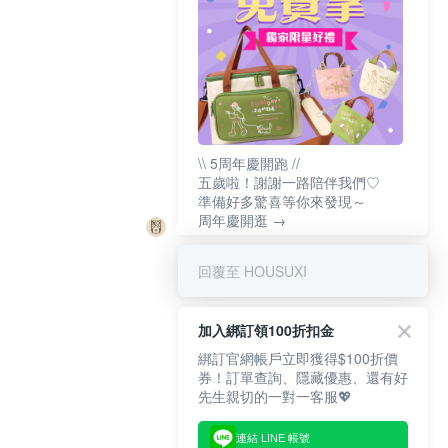
\\ 5周年慶開跑 //
五歲啦！謝謝一路陪伴我們♡
準備好多驚喜等你來發現～
周年慶開逛 →
回覆至 HOUSUXI
加入綁訂領100折扣金
綁訂官網帳戶立即獲得$100折價
券！訂單查詢、隱藏優惠、還有好
先生親切的一對一客服💖
連結 LINE 帳號