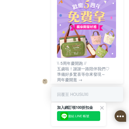
\\ 5周年慶開跑 //
五歲啦！謝謝一路陪伴我們♡
準備好多驚喜等你來發現～
周年慶開逛 →
回覆至 HOUSUXI
加入綁訂領100折扣金
連結 LINE 帳號