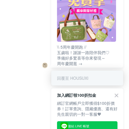
\\ 5周年慶開跑 //
五歲啦！謝謝一路陪伴我們♡
準備好多驚喜等你來發現～
周年慶開逛 →
回覆至 HOUSUXI
加入綁訂領100折扣金
綁訂官網帳戶立即獲得$100折價
券！訂單查詢、隱藏優惠、還有好
先生親切的一對一客服💖
連結 LINE 帳號