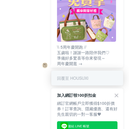
\\ 5周年慶開跑 //
五歲啦！謝謝一路陪伴我們♡
準備好多驚喜等你來發現～
周年慶開逛 →
回覆至 HOUSUXI
加入綁訂領100折扣金
綁訂官網帳戶立即獲得$100折價
券！訂單查詢、隱藏優惠、還有好
先生親切的一對一客服💖
連結 LINE 帳號