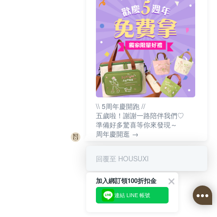
\\ 5周年慶開跑 //
五歲啦！謝謝一路陪伴我們♡
準備好多驚喜等你來發現～
周年慶開逛 →
回覆至 HOUSUXI
加入綁訂領100折扣金
連結 LINE 帳號