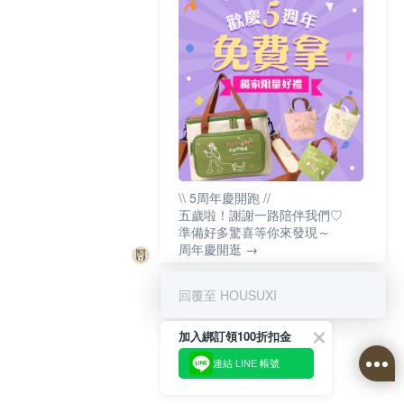
\\ 5周年慶開跑 //
五歲啦！謝謝一路陪伴我們♡
準備好多驚喜等你來發現～
周年慶開逛 →
回覆至 HOUSUXI
加入綁訂領100折扣金
連結 LINE 帳號