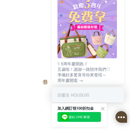
\\ 5周年慶開跑 //
五歲啦！謝謝一路陪伴我們♡
準備好多驚喜等你來發現～
周年慶開逛 →
回覆至 HOUSUXI
加入綁訂領100折扣金
連結 LINE 帳號