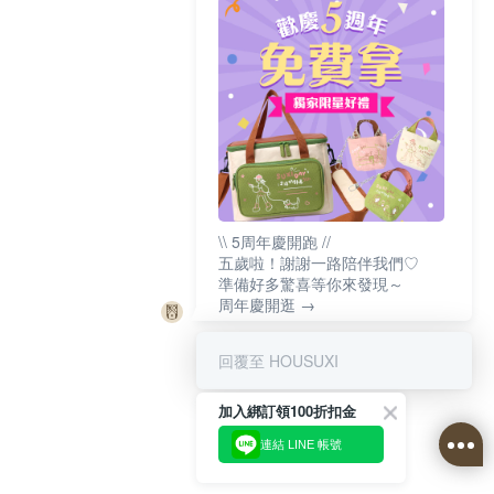
\\ 5周年慶開跑 //
五歲啦！謝謝一路陪伴我們♡
準備好多驚喜等你來發現～
周年慶開逛 →
回覆至 HOUSUXI
加入綁訂領100折扣金
連結 LINE 帳號