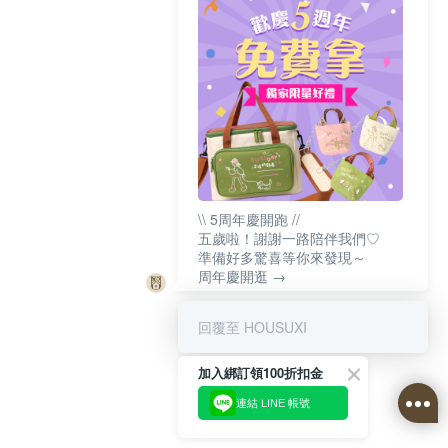
\\ 5周年慶開跑 //
五歲啦！謝謝一路陪伴我們♡
準備好多驚喜等你來發現～
周年慶開逛 →
回覆至 HOUSUXI
加入綁訂領100折扣金
連結 LINE 帳號