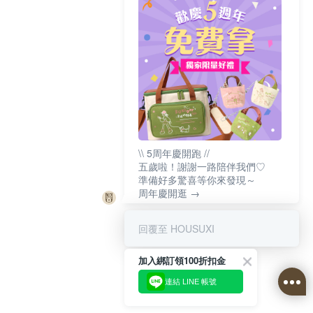
\\ 5周年慶開跑 //
五歲啦！謝謝一路陪伴我們♡
準備好多驚喜等你來發現～
周年慶開逛 →
回覆至 HOUSUXI
加入綁訂領100折扣金
連結 LINE 帳號