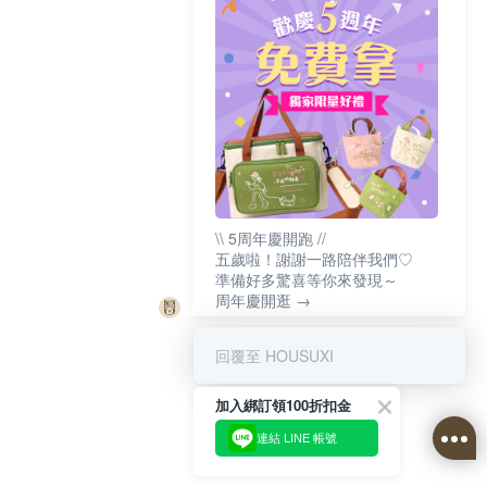
\\ 5周年慶開跑 //
五歲啦！謝謝一路陪伴我們♡
準備好多驚喜等你來發現～
周年慶開逛 →
回覆至 HOUSUXI
加入綁訂領100折扣金
連結 LINE 帳號