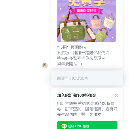
\\ 5周年慶開跑 //
五歲啦！謝謝一路陪伴我們♡
準備好多驚喜等你來發現～
周年慶開逛 →
回覆至 HOUSUXI
加入綁訂領100折扣金
綁訂官網帳戶立即獲得$100折價
券！訂單查詢、隱藏優惠、還有好
先生親切的一對一客服💖
連結 LINE 帳號