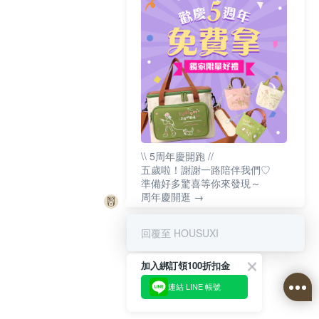
\\ 5周年慶開跑 //
五歲啦！謝謝一路陪伴我們♡
準備好多驚喜等你來發現～
周年慶開逛 →
回覆至 HOUSUXI
加入綁訂領100折扣金
連結 LINE 帳號