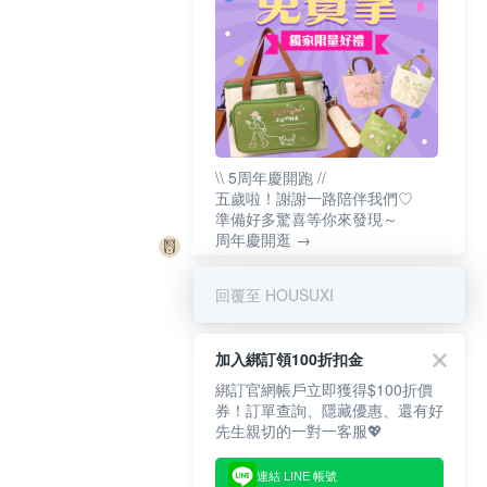
\\ 5周年慶開跑 //
五歲啦！謝謝一路陪伴我們♡
準備好多驚喜等你來發現～
周年慶開逛 →
回覆至 HOUSUXI
加入綁訂領100折扣金
綁訂官網帳戶立即獲得$100折價
券！訂單查詢、隱藏優惠、還有好
先生親切的一對一客服💖
連結 LINE 帳號