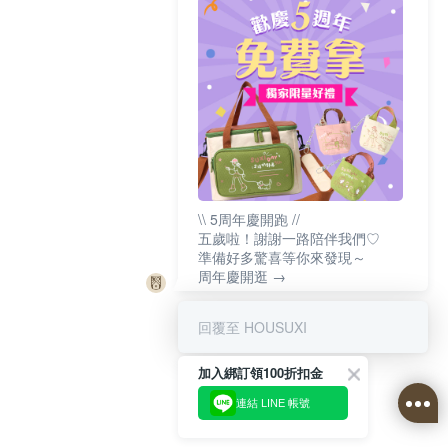
\\ 5周年慶開跑 //
五歲啦！謝謝一路陪伴我們♡
準備好多驚喜等你來發現～
周年慶開逛 →
回覆至 HOUSUXI
加入綁訂領100折扣金
連結 LINE 帳號