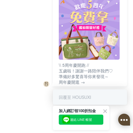
\\ 5周年慶開跑 //
五歲啦！謝謝一路陪伴我們♡
準備好多驚喜等你來發現～
周年慶開逛 →
回覆至 HOUSUXI
加入綁訂領100折扣金
連結 LINE 帳號