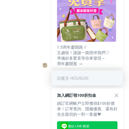
\\ 5周年慶開跑 //
五歲啦！謝謝一路陪伴我們♡
準備好多驚喜等你來發現～
周年慶開逛 →
回覆至 HOUSUXI
加入綁訂領100折扣金
綁訂官網帳戶立即獲得$100折價
券！訂單查詢、隱藏優惠、還有好
先生親切的一對一客服💖
連結 LINE 帳號