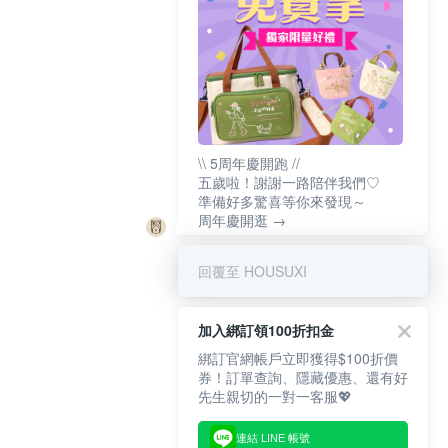
\\ 5周年慶開跑 //
五歲啦！謝謝一路陪伴我們♡
準備好多驚喜等你來發現～
周年慶開逛 →
回覆至 HOUSUXI
加入綁訂領100折扣金
綁訂官網帳戶立即獲得$100折價
券！訂單查詢、隱藏優惠、還有好
先生親切的一對一客服💖
連結 LINE 帳號