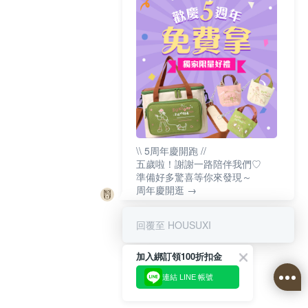
\\ 5周年慶開跑 //
五歲啦！謝謝一路陪伴我們♡
準備好多驚喜等你來發現～
周年慶開逛 →
回覆至 HOUSUXI
加入綁訂領100折扣金
連結 LINE 帳號