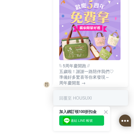
\\ 5周年慶開跑 //
五歲啦！謝謝一路陪伴我們♡
準備好多驚喜等你來發現～
周年慶開逛 →
回覆至 HOUSUXI
加入綁訂領100折扣金
連結 LINE 帳號