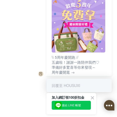
\\ 5周年慶開跑 //
五歲啦！謝謝一路陪伴我們♡
準備好多驚喜等你來發現～
周年慶開逛 →
回覆至 HOUSUXI
加入綁訂領100折扣金
連結 LINE 帳號