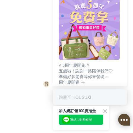
\\ 5周年慶開跑 //
五歲啦！謝謝一路陪伴我們♡
準備好多驚喜等你來發現～
周年慶開逛 →
回覆至 HOUSUXI
加入綁訂領100折扣金
連結 LINE 帳號