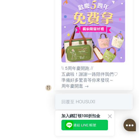
\\ 5周年慶開跑 //
五歲啦！謝謝一路陪伴我們♡
準備好多驚喜等你來發現～
周年慶開逛 →
回覆至 HOUSUXI
加入綁訂領100折扣金
連結 LINE 帳號