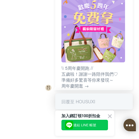
\\ 5周年慶開跑 //
五歲啦！謝謝一路陪伴我們♡
準備好多驚喜等你來發現～
周年慶開逛 →
回覆至 HOUSUXI
加入綁訂領100折扣金
連結 LINE 帳號