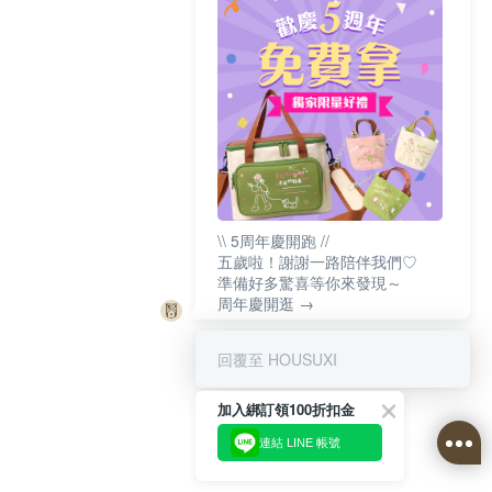
\\ 5周年慶開跑 //
五歲啦！謝謝一路陪伴我們♡
準備好多驚喜等你來發現～
周年慶開逛 →
回覆至 HOUSUXI
加入綁訂領100折扣金
連結 LINE 帳號