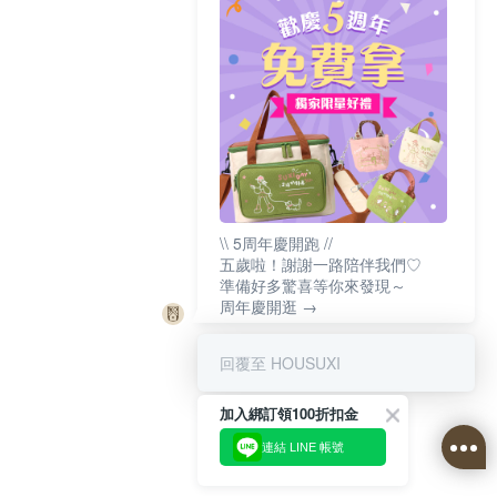
\\ 5周年慶開跑 //
五歲啦！謝謝一路陪伴我們♡
準備好多驚喜等你來發現～
周年慶開逛 →
回覆至 HOUSUXI
加入綁訂領100折扣金
連結 LINE 帳號