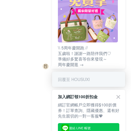
\\ 5周年慶開跑 //
五歲啦！謝謝一路陪伴我們♡
準備好多驚喜等你來發現～
周年慶開逛 →
回覆至 HOUSUXI
加入綁訂領100折扣金
綁訂官網帳戶立即獲得$100折價
券！訂單查詢、隱藏優惠、還有好
先生親切的一對一客服💖
連結 LINE 帳號