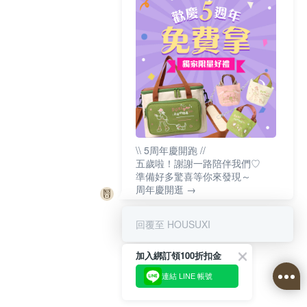
\\ 5周年慶開跑 //
五歲啦！謝謝一路陪伴我們♡
準備好多驚喜等你來發現～
周年慶開逛 →
回覆至 HOUSUXI
加入綁訂領100折扣金
連結 LINE 帳號