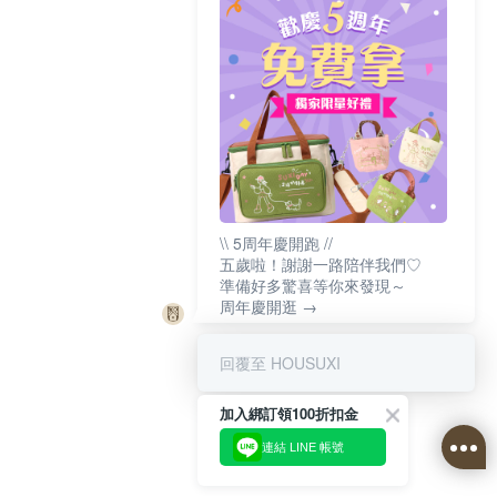
\\ 5周年慶開跑 //
五歲啦！謝謝一路陪伴我們♡
準備好多驚喜等你來發現～
周年慶開逛 →
回覆至 HOUSUXI
加入綁訂領100折扣金
連結 LINE 帳號