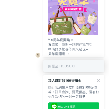
\\ 5周年慶開跑 //
五歲啦！謝謝一路陪伴我們♡
準備好多驚喜等你來發現～
周年慶開逛 →
回覆至 HOUSUXI
加入綁訂領100折扣金
綁訂官網帳戶立即獲得$100折價
券！訂單查詢、隱藏優惠、還有好
先生親切的一對一客服💖
連結 LINE 帳號