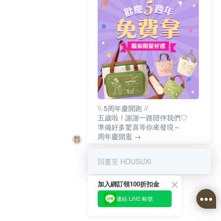
\\ 5周年慶開跑 //
五歲啦！謝謝一路陪伴我們♡
準備好多驚喜等你來發現～
周年慶開逛 →
回覆至 HOUSUXI
加入綁訂領100折扣金
連結 LINE 帳號