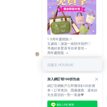
\\ 5周年慶開跑 //
五歲啦！謝謝一路陪伴我們♡
準備好多驚喜等你來發現～
周年慶開逛 →
回覆至 HOUSUXI
加入綁訂領100折扣金
綁訂官網帳戶立即獲得$100折價
券！訂單查詢、隱藏優惠、還有好
先生親切的一對一客服💖
連結 LINE 帳號