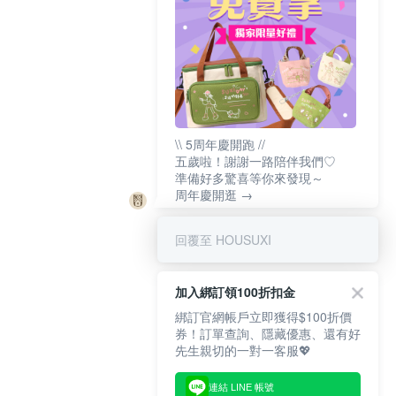
\\ 5周年慶開跑 //
五歲啦！謝謝一路陪伴我們♡
準備好多驚喜等你來發現～
周年慶開逛 →
回覆至 HOUSUXI
加入綁訂領100折扣金
綁訂官網帳戶立即獲得$100折價
券！訂單查詢、隱藏優惠、還有好
先生親切的一對一客服💖
連結 LINE 帳號