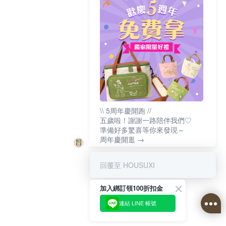
\\ 5周年慶開跑 //
五歲啦！謝謝一路陪伴我們♡
準備好多驚喜等你來發現～
周年慶開逛 →
回覆至 HOUSUXI
加入綁訂領100折扣金
連結 LINE 帳號