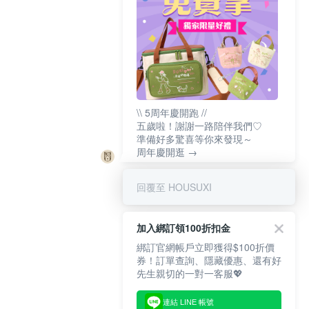
\\ 5周年慶開跑 //
五歲啦！謝謝一路陪伴我們♡
準備好多驚喜等你來發現～
周年慶開逛 →
回覆至 HOUSUXI
加入綁訂領100折扣金
綁訂官網帳戶立即獲得$100折價
券！訂單查詢、隱藏優惠、還有好
先生親切的一對一客服💖
連結 LINE 帳號