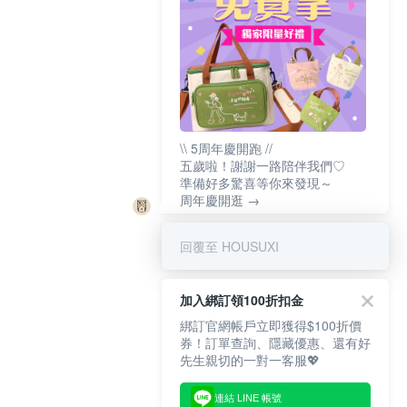
\\ 5周年慶開跑 //
五歲啦！謝謝一路陪伴我們♡
準備好多驚喜等你來發現～
周年慶開逛 →
回覆至 HOUSUXI
加入綁訂領100折扣金
綁訂官網帳戶立即獲得$100折價
券！訂單查詢、隱藏優惠、還有好
先生親切的一對一客服💖
連結 LINE 帳號