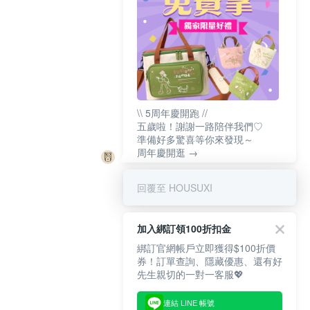
\\ 5周年慶開跑 //
五歲啦！謝謝一路陪伴我們♡
準備好多驚喜等你來發現～
周年慶開逛 →
回覆至 HOUSUXI
加入綁訂領100折扣金
綁訂官網帳戶立即獲得$100折價
券！訂單查詢、隱藏優惠、還有好
先生親切的一對一客服💖
連結 LINE 帳號