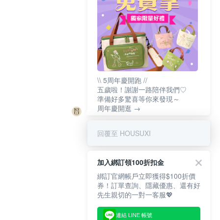
\\ 5周年慶開跑 //
五歲啦！謝謝一路陪伴我們♡
準備好多驚喜等你來發現～
周年慶開逛 →
回覆至 HOUSUXI
加入綁訂領100折扣金
綁訂官網帳戶立即獲得$100折價
券！訂單查詢、隱藏優惠、還有好
先生親切的一對一客服💖
連結 LINE 帳號