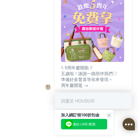
\\ 5周年慶開跑 //
五歲啦！謝謝一路陪伴我們♡
準備好多驚喜等你來發現～
周年慶開逛 →
回覆至 HOUSUXI
加入綁訂領100折扣金
連結 LINE 帳號