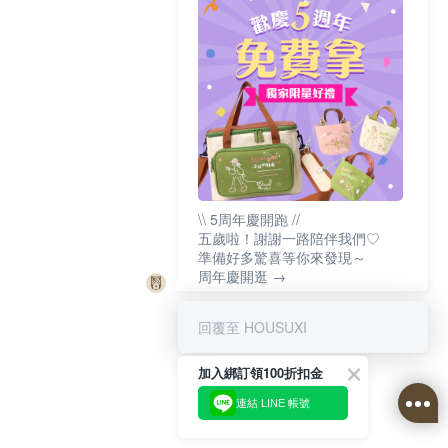
\\ 5周年慶開跑 //
五歲啦！謝謝一路陪伴我們♡
準備好多驚喜等你來發現～
周年慶開逛 →
回覆至 HOUSUXI
加入綁訂領100折扣金
連結 LINE 帳號