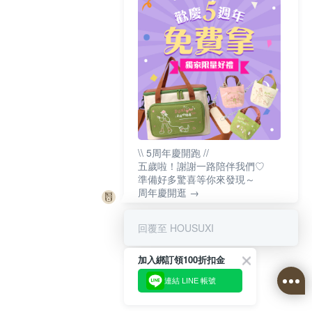
\\ 5周年慶開跑 //
五歲啦！謝謝一路陪伴我們♡
準備好多驚喜等你來發現～
周年慶開逛 →
回覆至 HOUSUXI
加入綁訂領100折扣金
連結 LINE 帳號