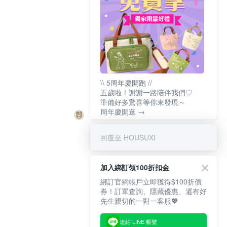
\\ 5周年慶開跑 //
五歲啦！謝謝一路陪伴我們♡
準備好多驚喜等你來發現～
周年慶開逛 →
回覆至 HOUSUXI
加入綁訂領100折扣金
綁訂官網帳戶立即獲得$100折價
券！訂單查詢、隱藏優惠、還有好
先生親切的一對一客服💖
連結 LINE 帳號