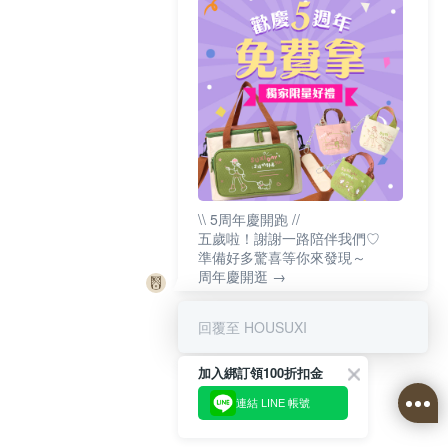
\\ 5周年慶開跑 //
五歲啦！謝謝一路陪伴我們♡
準備好多驚喜等你來發現～
周年慶開逛 →
回覆至 HOUSUXI
加入綁訂領100折扣金
連結 LINE 帳號