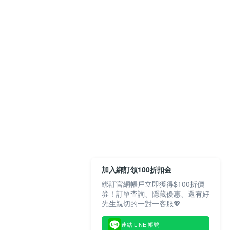
加入綁訂領100折扣金
綁訂官網帳戶立即獲得$100折價
券！訂單查詢、隱藏優惠、還有好
先生親切的一對一客服💖
連結 LINE 帳號