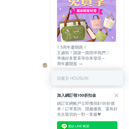
\\ 5周年慶開跑 //
五歲啦！謝謝一路陪伴我們♡
準備好多驚喜等你來發現～
周年慶開逛 →
回覆至 HOUSUXI
加入綁訂領100折扣金
綁訂官網帳戶立即獲得$100折價
券！訂單查詢、隱藏優惠、還有好
先生親切的一對一客服💖
連結 LINE 帳號