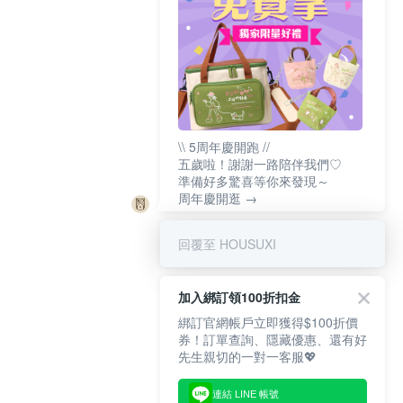
\\ 5周年慶開跑 //
五歲啦！謝謝一路陪伴我們♡
準備好多驚喜等你來發現～
周年慶開逛 →
回覆至 HOUSUXI
加入綁訂領100折扣金
綁訂官網帳戶立即獲得$100折價
券！訂單查詢、隱藏優惠、還有好
先生親切的一對一客服💖
連結 LINE 帳號