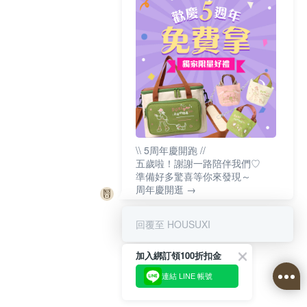
\\ 5周年慶開跑 //
五歲啦！謝謝一路陪伴我們♡
準備好多驚喜等你來發現～
周年慶開逛 →
回覆至 HOUSUXI
加入綁訂領100折扣金
連結 LINE 帳號