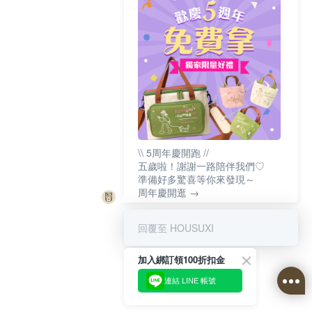
\\ 5周年慶開跑 //
五歲啦！謝謝一路陪伴我們♡
準備好多驚喜等你來發現～
周年慶開逛 →
回覆至 HOUSUXI
加入綁訂領100折扣金
連結 LINE 帳號