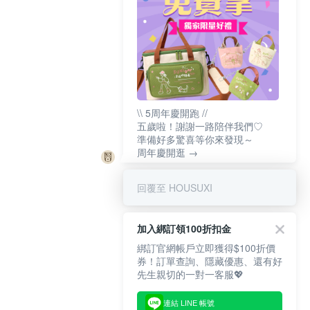
\\ 5周年慶開跑 //
五歲啦！謝謝一路陪伴我們♡
準備好多驚喜等你來發現～
周年慶開逛 →
回覆至 HOUSUXI
加入綁訂領100折扣金
綁訂官網帳戶立即獲得$100折價
券！訂單查詢、隱藏優惠、還有好
先生親切的一對一客服💖
連結 LINE 帳號